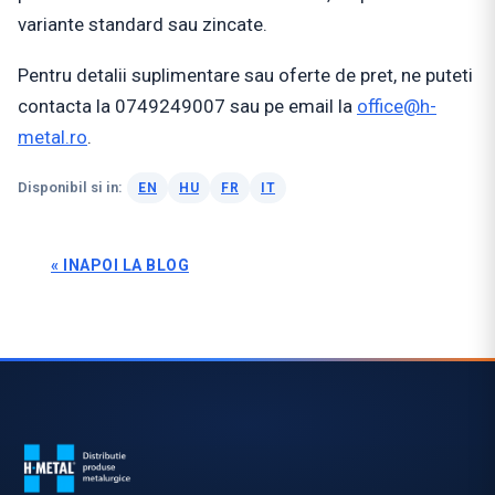
variante standard sau zincate.
Pentru detalii suplimentare sau oferte de pret, ne puteti
contacta la 0749249007 sau pe email la
office@h-
metal.ro
.
Disponibil si in:
EN
HU
FR
IT
« INAPOI LA BLOG