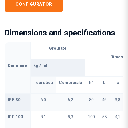
CONFIGURATOR
Dimensions and specifications
Greutate
Dimensi
Denumire
kg / ml
Teoretica
Comerciala
h1
b
s
IPE 80
6,0
6,2
80
46
3,8
IPE 100
8,1
8,3
100
55
4,1