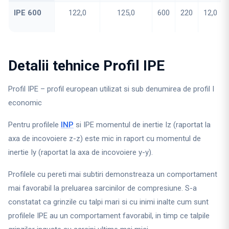
IPE 600
122,0
125,0
600
220
12,0
Detalii tehnice Profil IPE
Profil IPE – profil european utilizat si sub denumirea de profil I
economic
Pentru profilele
INP
si IPE momentul de inertie Iz (raportat la
axa de incovoiere z-z) este mic in raport cu momentul de
inertie Iy (raportat la axa de incovoiere y-y).
Profilele cu pereti mai subtiri demonstreaza un comportament
mai favorabil la preluarea sarcinilor de compresiune. S-a
constatat ca grinzile cu talpi mari si cu inimi inalte cum sunt
profilele IPE au un comportament favorabil, in timp ce talpile