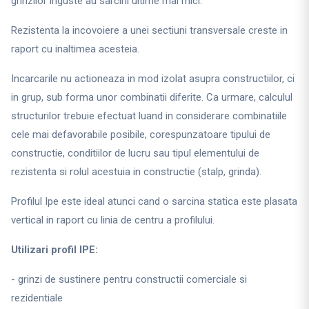
grinzilor inguste au sarcini ultime mai mici.
Rezistenta la incovoiere a unei sectiuni transversale creste in
raport cu inaltimea acesteia.
Incarcarile nu actioneaza in mod izolat asupra constructiilor, ci
in grup, sub forma unor combinatii diferite. Ca urmare, calculul
structurilor trebuie efectuat luand in considerare combinatiile
cele mai defavorabile posibile, corespunzatoare tipului de
constructie, conditiilor de lucru sau tipul elementului de
rezistenta si rolul acestuia in constructie (stalp, grinda).
Profilul Ipe este ideal atunci cand o sarcina statica este plasata
vertical in raport cu linia de centru a profilului.
Utilizari profil IPE:
- grinzi de sustinere pentru constructii comerciale si
rezidentiale