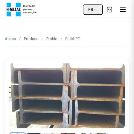
FR
Acasa
/
Produse
/
Profile
/
Profil IPE