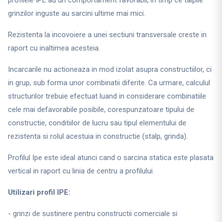
profilele IPE au un comportament favorabil, in timp ce talpile
grinzilor inguste au sarcini ultime mai mici.
Rezistenta la incovoiere a unei sectiuni transversale creste in
raport cu inaltimea acesteia.
Incarcarile nu actioneaza in mod izolat asupra constructiilor, ci
in grup, sub forma unor combinatii diferite. Ca urmare, calculul
structurilor trebuie efectuat luand in considerare combinatiile
cele mai defavorabile posibile, corespunzatoare tipului de
constructie, conditiilor de lucru sau tipul elementului de
rezistenta si rolul acestuia in constructie (stalp, grinda).
Profilul Ipe este ideal atunci cand o sarcina statica este plasata
vertical in raport cu linia de centru a profilului.
Utilizari profil IPE:
- grinzi de sustinere pentru constructii comerciale si