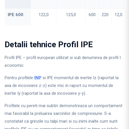
IPE 600
122,0
125,0
600
220
12,0
Detalii tehnice Profil IPE
Profil IPE – profil european utilizat si sub denumirea de profil I
economic
Pentru profilele
INP
si IPE momentul de inertie Iz (raportat la
axa de incovoiere z-z) este mic in raport cu momentul de
inertie Iy (raportat la axa de incovoiere y-y).
Profilele cu pereti mai subtiri demonstreaza un comportament
mai favorabil la preluarea sarcinilor de compresiune. S-a
constatat ca grinzile cu talpi mari si cu inimi inalte cum sunt