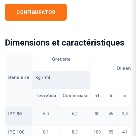
CONFIGURATOR
Dimensions et caractéristiques
Greutate
Dimensi
Denumire
kg / ml
Teoretica
Comerciala
h1
b
s
IPE 80
6,0
6,2
80
46
3,8
IPE 100
8,1
8,3
100
55
4,1