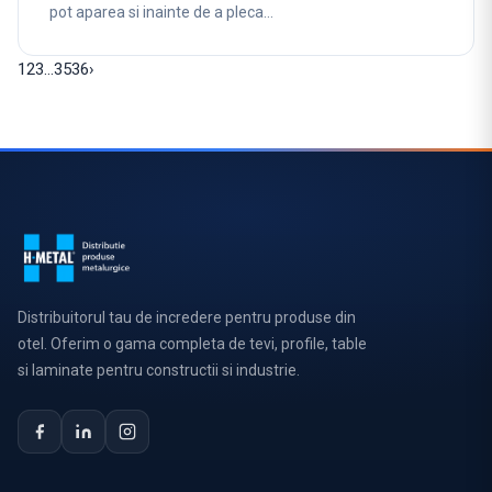
pot aparea si inainte de a pleca…
1
2
3
…
35
36
›
Distribuitorul tau de incredere pentru produse din
otel. Oferim o gama completa de tevi, profile, table
si laminate pentru constructii si industrie.