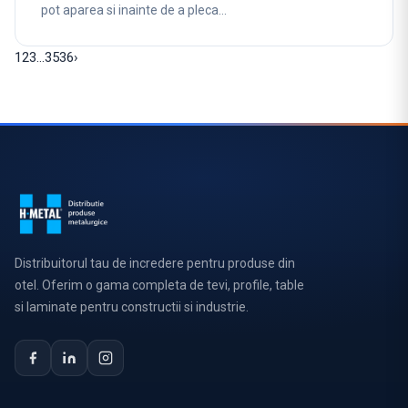
pot aparea si inainte de a pleca…
1
2
3
…
35
36
›
Distribuitorul tau de incredere pentru produse din
otel. Oferim o gama completa de tevi, profile, table
si laminate pentru constructii si industrie.