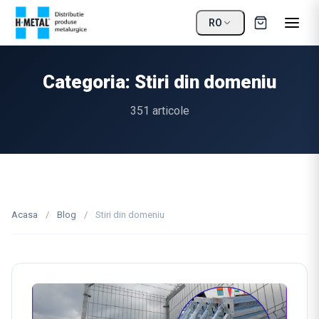
RO
Categoria: Stiri din domeniu
351 articole
Acasa
/
Blog
/
Stiri din domeniu