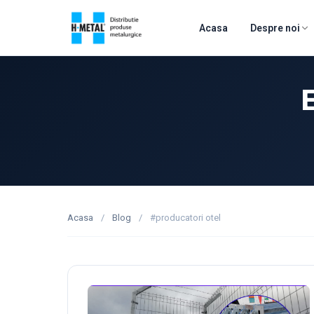
Acasa
Despre noi
E
Acasa
/
Blog
/
#producatori otel