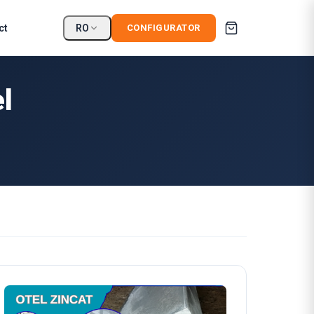
ct
RO
CONFIGURATOR
el