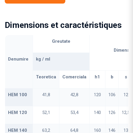
Dimensions et caractéristiques
Greutate
Dimensiu
Denumire
kg / ml
Teoretica
Comerciala
h1
b
s
HEM 100
41,8
42,8
120
106
12
HEM 120
52,1
53,4
140
126
12,5
HEM 140
63,2
64,8
160
146
13