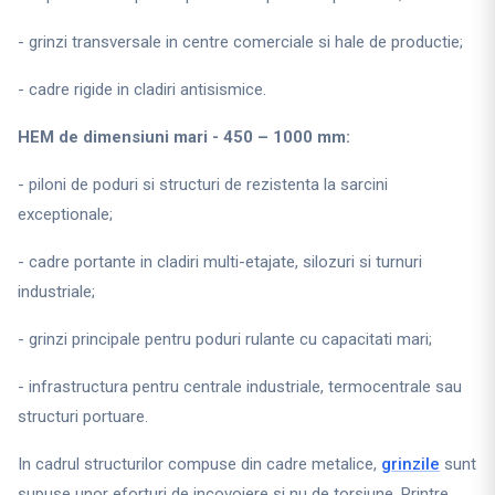
- grinzi transversale in centre comerciale si hale de productie;
- cadre rigide in cladiri antisismice.
HEM de dimensiuni mari - 450 – 1000 mm:
- piloni de poduri si structuri de rezistenta la sarcini
exceptionale;
- cadre portante in cladiri multi-etajate, silozuri si turnuri
industriale;
- grinzi principale pentru poduri rulante cu capacitati mari;
- infrastructura pentru centrale industriale, termocentrale sau
structuri portuare.
In cadrul structurilor compuse din cadre metalice,
grinzile
sunt
supuse unor eforturi de incovoiere si nu de torsiune. Printre