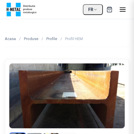
FR
Acasa
/
Produse
/
Profile
/
Profil HEM