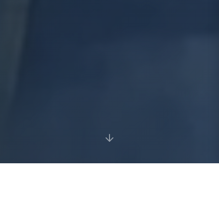
14+
28,400
Ev tapasztalat
Tonna szallitva